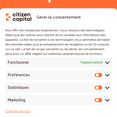
Gérer le consentement
Pour offrir les meilleures expériences, nous utilisons des technologies
telles que les cookies pour stocker et/ou accéder aux informations des
appareils. Le fait de consentir à ces technologies nous permettra de traiter
des données telles que le comportement de navigation ou les ID uniques
sur ce site. Le fait de ne pas consentir ou de retirer son consentement
peut avoir un effet négatif sur certaines caractéristiques et fonctions.
Starts-ups & PME
Fonctionnel
Toujours activé
Agriculture
Préférences
Préfére
Entreprises sociales
Statistiques
Nos investissements
Statist
Impact
Marketing
Market
Actualités
Gérer les services