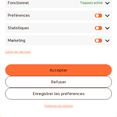
Fonctionnel
Toujours activé
Préférences
Préfére
ENTREPRENEURS
Statistiques
Statist
Pierre Hornus
Marketing
Market
CEO co-fondateur | Sêmeia
Gérer les services
Accepter
Refuser
Enregistrer les préférences
Politique de cookies