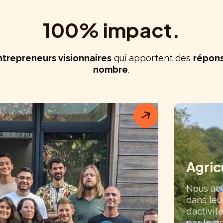
100% impact.
ntrepreneurs visionnaires
qui apportent des
répons
nombre
.
Agric
Nous ac
dans leu
d’activit
par le p