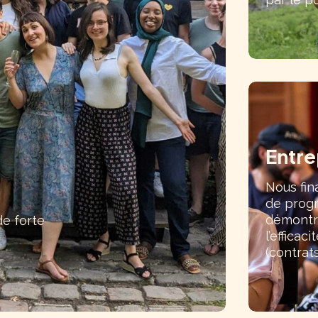
Entre
Nous fin
de progr
démontre
de forte
l’efficac
(contrat