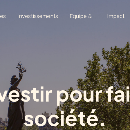
ies
Investissements
Equipe & +
Impact
vestir pour fa
société.