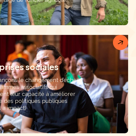
prises sociales
ançons le changement d’échelle
ammes associatifs qui
nt leur capacité à améliorer
ité des politiques publiques
s à impact)