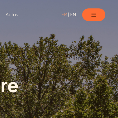
Actus
FR
|
EN
ire