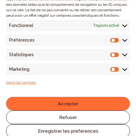
des données telles que le comportement de navigation ou les ID uniques
sur ce site. Le fait de ne pas consentir ou de retirer son consentement
peut avoir un effet négatif sur certaines caractéristiques et fonctions.
Starts-ups & PME
Fonctionnel
Toujours activé
Agriculture
Préférences
Préfére
Entreprises sociales
Statistiques
Nos investissements
Statist
Impact
Marketing
Market
Actualités
Gérer les services
Nous contacter
Abonnez-vous à notre newsletter
Accepter
Refuser
Enregistrer les préférences
© 2025 Citizen Capital Partenaires